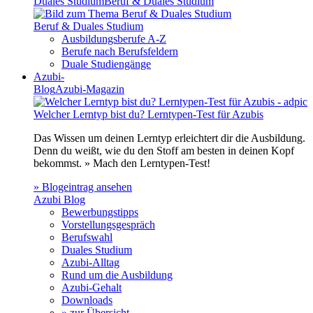
Duales Studium
Beruf & Duales Studium
Beruf & Duales Studium
Ausbildungsberufe A-Z
Berufe nach Berufsfeldern
Duale Studiengänge
Azubi-
Blog
Azubi-Magazin
Welcher Lerntyp bist du? Lerntypen-Test für Azubis
Das Wissen um deinen Lerntyp erleichtert dir die Ausbildung.
Denn du weißt, wie du den Stoff am besten in deinen Kopf
bekommst. » Mach den Lerntypen-Test!
» Blogeintrag ansehen
Azubi Blog
Bewerbungstipps
Vorstellungsgespräch
Berufswahl
Duales Studium
Azubi-Alltag
Rund um die Ausbildung
Azubi-Gehalt
Downloads
» zur Übersicht