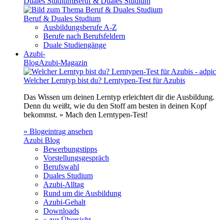
Duales Studium
Beruf & Duales Studium
Beruf & Duales Studium
Ausbildungsberufe A-Z
Berufe nach Berufsfeldern
Duale Studiengänge
Azubi-
Blog
Azubi-Magazin
Welcher Lerntyp bist du? Lerntypen-Test für Azubis
Das Wissen um deinen Lerntyp erleichtert dir die Ausbildung.
Denn du weißt, wie du den Stoff am besten in deinen Kopf
bekommst. » Mach den Lerntypen-Test!
» Blogeintrag ansehen
Azubi Blog
Bewerbungstipps
Vorstellungsgespräch
Berufswahl
Duales Studium
Azubi-Alltag
Rund um die Ausbildung
Azubi-Gehalt
Downloads
» zur Übersicht