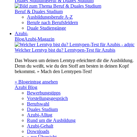
Duales Studium
Beruf & Duales Studium
Beruf & Duales Studium
Ausbildungsberufe A-Z
Berufe nach Berufsfeldern
Duale Studiengänge
Azubi-
Blog
Azubi-Magazin
Welcher Lerntyp bist du? Lerntypen-Test für Azubis
Das Wissen um deinen Lerntyp erleichtert dir die Ausbildung.
Denn du weißt, wie du den Stoff am besten in deinen Kopf
bekommst. » Mach den Lerntypen-Test!
» Blogeintrag ansehen
Azubi Blog
Bewerbungstipps
Vorstellungsgespräch
Berufswahl
Duales Studium
Azubi-Alltag
Rund um die Ausbildung
Azubi-Gehalt
Downloads
» zur Übersicht