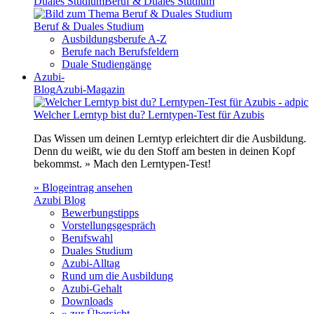
Duales Studium
Beruf & Duales Studium
Beruf & Duales Studium
Ausbildungsberufe A-Z
Berufe nach Berufsfeldern
Duale Studiengänge
Azubi-
Blog
Azubi-Magazin
Welcher Lerntyp bist du? Lerntypen-Test für Azubis
Das Wissen um deinen Lerntyp erleichtert dir die Ausbildung.
Denn du weißt, wie du den Stoff am besten in deinen Kopf
bekommst. » Mach den Lerntypen-Test!
» Blogeintrag ansehen
Azubi Blog
Bewerbungstipps
Vorstellungsgespräch
Berufswahl
Duales Studium
Azubi-Alltag
Rund um die Ausbildung
Azubi-Gehalt
Downloads
» zur Übersicht