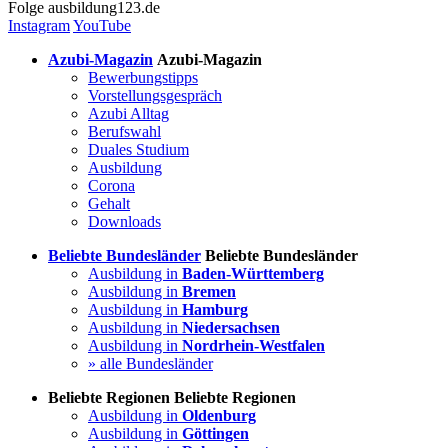
Folge
ausbildung123.de
Instagram
YouTube
Azubi-Magazin
Azubi-Magazin
Bewerbungstipps
Vorstellungsgespräch
Azubi Alltag
Berufswahl
Duales Studium
Ausbildung
Corona
Gehalt
Downloads
Beliebte Bundesländer
Beliebte Bundesländer
Ausbildung in
Baden-Württemberg
Ausbildung in
Bremen
Ausbildung in
Hamburg
Ausbildung in
Niedersachsen
Ausbildung in
Nordrhein-Westfalen
» alle Bundesländer
Beliebte Regionen
Beliebte Regionen
Ausbildung in
Oldenburg
Ausbildung in
Göttingen