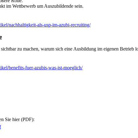
ößere Rolle.
unkt im Wettbewerb um Auszubildende sein.
el/nachhaltigkeit-als-usp-im-azubi-recruiting/
e
sichtbar zu machen, warum sich eine Ausbildung im eigenen Betrieb l
kel/benefits-fuer-azubis-was-ist-moeglich/
en Sie hier (PDF):
f