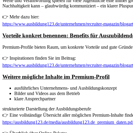
Werte und Verantwortung spielen für viele Jugendliche eine immer gr
Nachhaltigkeit kann – glaubwürdig kommuniziert – ein klarer Plusp
👉 Mehr dazu hier:
https://www.ausbildung123.de/unternehmen/recruiter-magazin/blogartik
Vorteile konkret benennen: Benefits für Auszubildend
Premium-Profile bieten Raum, um konkrete Vorteile und gute Gründe 
👉 Inspirationen finden Sie im Beitrag:
https://www.ausbildung123.de/unternehmen/recruiter-magazin/blogarti
Weitere mögliche Inhalte im Premium-Profil
ausführliches Unternehmens- und Ausbildungskonzept
Bilder und Videos aus dem Betrieb
klare Ansprechpartner
strukturierte Darstellung der Ausbildungsberufe
👉 Eine vollständige Übersicht aller möglichen Premium-Inhalte find
https://ausbildung123.de/media/ausbildung123.de_premium_daten.pd