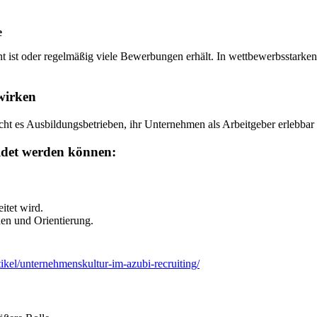
e
t ist oder regelmäßig viele Bewerbungen erhält. In wettbewerbsstarken
wirken
cht es Ausbildungsbetrieben, ihr Unternehmen als Arbeitgeber erlebba
ildet werden können:
itet wird.
uen und Orientierung.
kel/unternehmenskultur-im-azubi-recruiting/