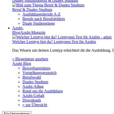
Duales Studium
Beruf & Duales Studium
Beruf & Duales Studium
Ausbildungsberufe A-Z
Berufe nach Berufsfeldern
Duale Studiengänge
Azubi-
Blog
Azubi-Magazin
Welcher Lerntyp bist du? Lerntypen-Test für Azubis
Das Wissen um deinen Lerntyp erleichtert dir die Ausbildung.
» Blogeintrag ansehen
Azubi Blog
Bewerbungstipps
Vorstellungsgespräch
Berufswahl
Duales Studium
Azubi-Alltag
Rund um die Ausbildung
Azubi-Gehalt
Downloads
» zur Übersicht
Für Unternehmen