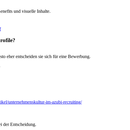
efits und visuelle Inhalte.
f
rofile?
sto eher entscheiden sie sich für eine Bewerbung.
?
kel/unternehmenskultur-im-azubi-recruiting/
ei der Entscheidung.