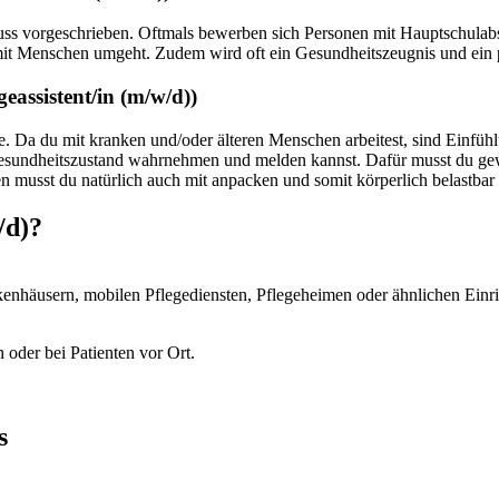
luss vorgeschrieben. Oftmals bewerben sich Personen mit Hauptschulabs
en mit Menschen umgeht. Zudem wird oft ein Gesundheitszeugnis und ein 
geassistent/in
(m/w/d)
)
telle. Da du mit kranken und/oder älteren Menschen arbeitest, sind Einf
undheitszustand wahrnehmen und melden kannst. Dafür musst du gewisse
en musst du natürlich auch mit anpacken und somit körperlich belastbar 
/d)
?
nkenhäusern, mobilen Pflegediensten, Pflegeheimen oder ähnlichen Einr
n oder bei Patienten vor Ort.
s