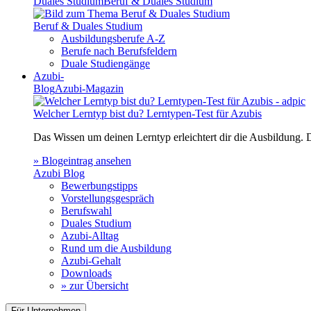
Duales Studium
Beruf & Duales Studium
Beruf & Duales Studium
Ausbildungsberufe A-Z
Berufe nach Berufsfeldern
Duale Studiengänge
Azubi-
Blog
Azubi-Magazin
Welcher Lerntyp bist du? Lerntypen-Test für Azubis
Das Wissen um deinen Lerntyp erleichtert dir die Ausbildung.
» Blogeintrag ansehen
Azubi Blog
Bewerbungstipps
Vorstellungsgespräch
Berufswahl
Duales Studium
Azubi-Alltag
Rund um die Ausbildung
Azubi-Gehalt
Downloads
» zur Übersicht
Für Unternehmen