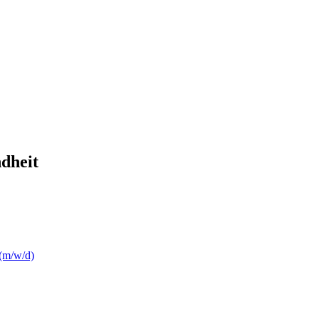
dheit
 (m/w/d)