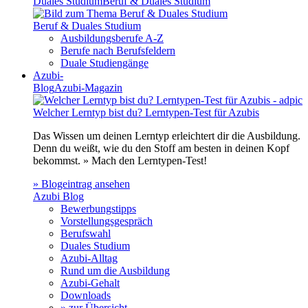
Duales Studium
Beruf & Duales Studium
Beruf & Duales Studium
Ausbildungsberufe A-Z
Berufe nach Berufsfeldern
Duale Studiengänge
Azubi-
Blog
Azubi-Magazin
Welcher Lerntyp bist du? Lerntypen-Test für Azubis
Das Wissen um deinen Lerntyp erleichtert dir die Ausbildung.
Denn du weißt, wie du den Stoff am besten in deinen Kopf
bekommst. » Mach den Lerntypen-Test!
» Blogeintrag ansehen
Azubi Blog
Bewerbungstipps
Vorstellungsgespräch
Berufswahl
Duales Studium
Azubi-Alltag
Rund um die Ausbildung
Azubi-Gehalt
Downloads
» zur Übersicht