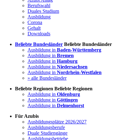
Berufswahl
Duales Studium
Ausbildung
Corona
Gehalt
Downloads
Beliebte Bundesländer
Beliebte Bundesländer
Ausbildung in
Baden-Württemberg
Ausbildung in
Bremen
Ausbildung in
Hamburg
Ausbildung in
Niedersachsen
Ausbildung in
Nordrhein-Westfalen
» alle Bundesländer
Beliebte Regionen
Beliebte Regionen
Ausbildung in
Oldenburg
Ausbildung in
Göttingen
Ausbildung in
Delmenhorst
Für Azubis
Ausbildungsplätze 2026/2027
Ausbildungsberufe
Duale Studiengänge
Ausbildungsbetriebe