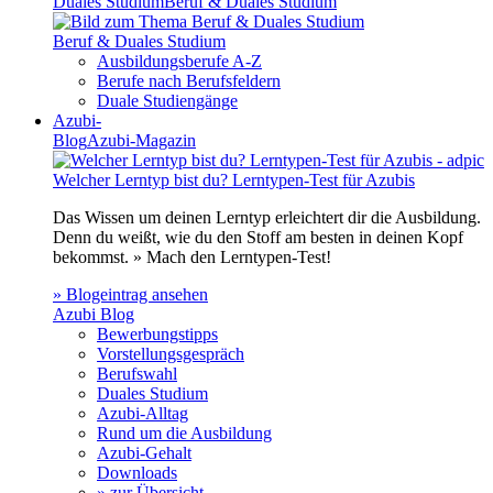
Duales Studium
Beruf & Duales Studium
Beruf & Duales Studium
Ausbildungsberufe A-Z
Berufe nach Berufsfeldern
Duale Studiengänge
Azubi-
Blog
Azubi-Magazin
Welcher Lerntyp bist du? Lerntypen-Test für Azubis
Das Wissen um deinen Lerntyp erleichtert dir die Ausbildung.
Denn du weißt, wie du den Stoff am besten in deinen Kopf
bekommst. » Mach den Lerntypen-Test!
» Blogeintrag ansehen
Azubi Blog
Bewerbungstipps
Vorstellungsgespräch
Berufswahl
Duales Studium
Azubi-Alltag
Rund um die Ausbildung
Azubi-Gehalt
Downloads
» zur Übersicht