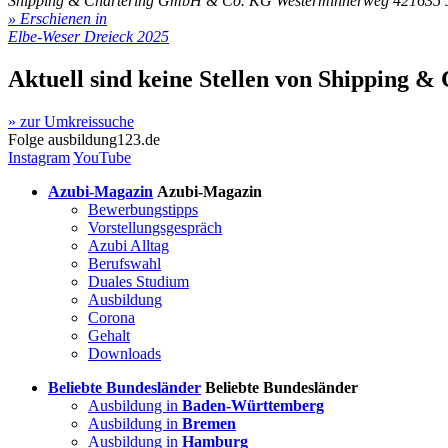
Shipping & Chartering GmbH & Co. KG
Westerminnerweg 4
21635 
» Erschienen in
Elbe-Weser Dreieck 2025
Aktuell sind keine Stellen von
Shipping &
» zur Umkreissuche
Folge
ausbildung123.de
Instagram
YouTube
Azubi-Magazin
Azubi-Magazin
Bewerbungstipps
Vorstellungsgespräch
Azubi Alltag
Berufswahl
Duales Studium
Ausbildung
Corona
Gehalt
Downloads
Beliebte Bundesländer
Beliebte Bundesländer
Ausbildung in
Baden-Württemberg
Ausbildung in
Bremen
Ausbildung in
Hamburg