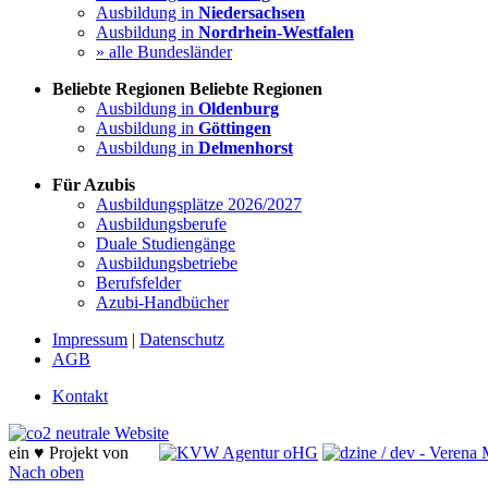
Ausbildung in
Niedersachsen
Ausbildung in
Nordrhein-Westfalen
» alle Bundesländer
Beliebte Regionen
Beliebte Regionen
Ausbildung in
Oldenburg
Ausbildung in
Göttingen
Ausbildung in
Delmenhorst
Für Azubis
Ausbildungsplätze 2026/2027
Ausbildungsberufe
Duale Studiengänge
Ausbildungsbetriebe
Berufsfelder
Azubi-Handbücher
Impressum
|
Datenschutz
AGB
Kontakt
ein ♥ Projekt von
Nach oben