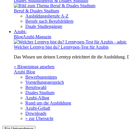
Duales Studium
Beruf & Duales Studium
Beruf & Duales Studium
Ausbildungsberufe A-Z
Berufe nach Berufsfeldern
Duale Studiengänge
Azubi-
Blog
Azubi-Magazin
Welcher Lerntyp bist du? Lerntypen-Test für Azubis
Das Wissen um deinen Lerntyp erleichtert dir die Ausbildung.
» Blogeintrag ansehen
Azubi Blog
Bewerbungstipps
Vorstellungsgespräch
Berufswahl
Duales Studium
Azubi-Alltag
Rund um die Ausbildung
Azubi-Gehalt
Downloads
» zur Übersicht
Für Unternehmen