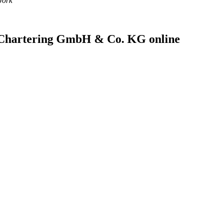
Jork
 Chartering GmbH & Co. KG
online