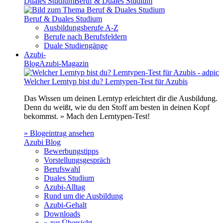
Duales Studium
Beruf & Duales Studium
Beruf & Duales Studium
Ausbildungsberufe A-Z
Berufe nach Berufsfeldern
Duale Studiengänge
Azubi-
Blog
Azubi-Magazin
Welcher Lerntyp bist du? Lerntypen-Test für Azubis
Das Wissen um deinen Lerntyp erleichtert dir die Ausbildung.
Denn du weißt, wie du den Stoff am besten in deinen Kopf
bekommst. » Mach den Lerntypen-Test!
» Blogeintrag ansehen
Azubi Blog
Bewerbungstipps
Vorstellungsgespräch
Berufswahl
Duales Studium
Azubi-Alltag
Rund um die Ausbildung
Azubi-Gehalt
Downloads
» zur Übersicht