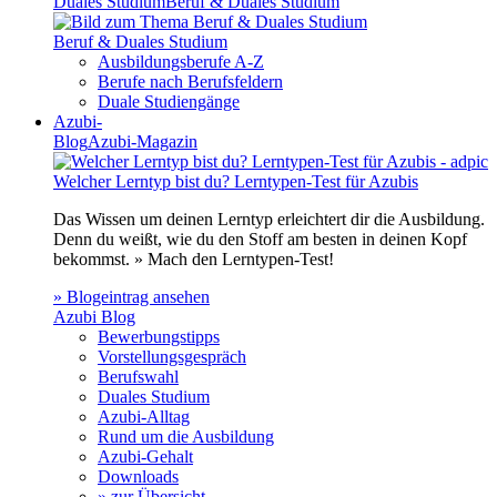
Duales Studium
Beruf & Duales Studium
Beruf & Duales Studium
Ausbildungsberufe A-Z
Berufe nach Berufsfeldern
Duale Studiengänge
Azubi-
Blog
Azubi-Magazin
Welcher Lerntyp bist du? Lerntypen-Test für Azubis
Das Wissen um deinen Lerntyp erleichtert dir die Ausbildung.
Denn du weißt, wie du den Stoff am besten in deinen Kopf
bekommst. » Mach den Lerntypen-Test!
» Blogeintrag ansehen
Azubi Blog
Bewerbungstipps
Vorstellungsgespräch
Berufswahl
Duales Studium
Azubi-Alltag
Rund um die Ausbildung
Azubi-Gehalt
Downloads
» zur Übersicht