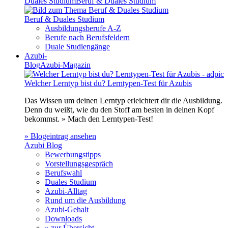
Duales Studium
Beruf & Duales Studium
Beruf & Duales Studium
Ausbildungsberufe A-Z
Berufe nach Berufsfeldern
Duale Studiengänge
Azubi-
Blog
Azubi-Magazin
Welcher Lerntyp bist du? Lerntypen-Test für Azubis
Das Wissen um deinen Lerntyp erleichtert dir die Ausbildung.
Denn du weißt, wie du den Stoff am besten in deinen Kopf
bekommst. » Mach den Lerntypen-Test!
» Blogeintrag ansehen
Azubi Blog
Bewerbungstipps
Vorstellungsgespräch
Berufswahl
Duales Studium
Azubi-Alltag
Rund um die Ausbildung
Azubi-Gehalt
Downloads
» zur Übersicht