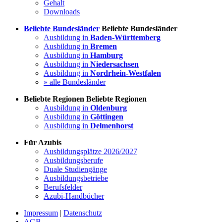
Gehalt
Downloads
Beliebte Bundesländer
Beliebte Bundesländer
Ausbildung in
Baden-Württemberg
Ausbildung in
Bremen
Ausbildung in
Hamburg
Ausbildung in
Niedersachsen
Ausbildung in
Nordrhein-Westfalen
» alle Bundesländer
Beliebte Regionen
Beliebte Regionen
Ausbildung in
Oldenburg
Ausbildung in
Göttingen
Ausbildung in
Delmenhorst
Für Azubis
Ausbildungsplätze 2026/2027
Ausbildungsberufe
Duale Studiengänge
Ausbildungsbetriebe
Berufsfelder
Azubi-Handbücher
Impressum
|
Datenschutz
AGB