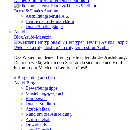
Duales Studium
Beruf & Duales Studium
Beruf & Duales Studium
Ausbildungsberufe A-Z
Berufe nach Berufsfeldern
Duale Studiengänge
Azubi-
Blog
Azubi-Magazin
Welcher Lerntyp bist du? Lerntypen-Test für Azubis
Das Wissen um deinen Lerntyp erleichtert dir die Ausbildung.
Denn du weißt, wie du den Stoff am besten in deinen Kopf
bekommst. » Mach den Lerntypen-Test!
» Blogeintrag ansehen
Azubi Blog
Bewerbungstipps
Vorstellungsgespräch
Berufswahl
Duales Studium
Azubi-Alltag
Rund um die Ausbildung
Azubi-Gehalt
Downloads
» zur Übersicht