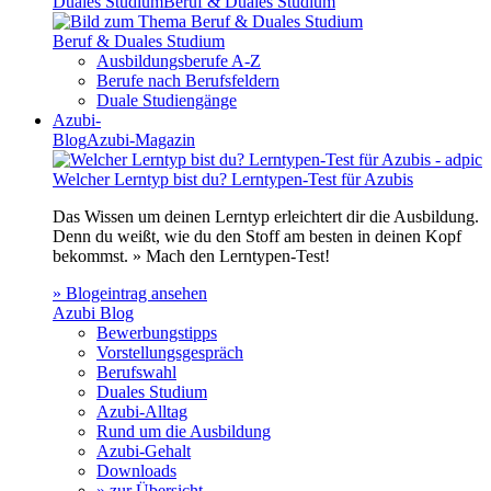
Duales Studium
Beruf & Duales Studium
Beruf & Duales Studium
Ausbildungsberufe A-Z
Berufe nach Berufsfeldern
Duale Studiengänge
Azubi-
Blog
Azubi-Magazin
Welcher Lerntyp bist du? Lerntypen-Test für Azubis
Das Wissen um deinen Lerntyp erleichtert dir die Ausbildung.
Denn du weißt, wie du den Stoff am besten in deinen Kopf
bekommst. » Mach den Lerntypen-Test!
» Blogeintrag ansehen
Azubi Blog
Bewerbungstipps
Vorstellungsgespräch
Berufswahl
Duales Studium
Azubi-Alltag
Rund um die Ausbildung
Azubi-Gehalt
Downloads
» zur Übersicht