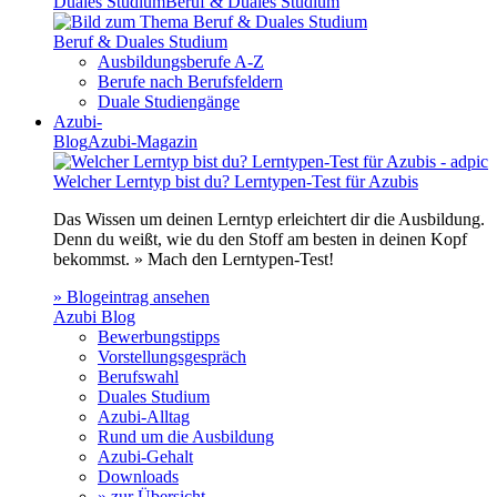
Duales Studium
Beruf & Duales Studium
Beruf & Duales Studium
Ausbildungsberufe A-Z
Berufe nach Berufsfeldern
Duale Studiengänge
Azubi-
Blog
Azubi-Magazin
Welcher Lerntyp bist du? Lerntypen-Test für Azubis
Das Wissen um deinen Lerntyp erleichtert dir die Ausbildung.
Denn du weißt, wie du den Stoff am besten in deinen Kopf
bekommst. » Mach den Lerntypen-Test!
» Blogeintrag ansehen
Azubi Blog
Bewerbungstipps
Vorstellungsgespräch
Berufswahl
Duales Studium
Azubi-Alltag
Rund um die Ausbildung
Azubi-Gehalt
Downloads
» zur Übersicht