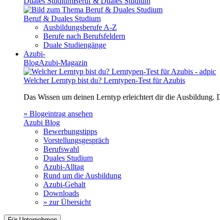
Duales Studium
Beruf & Duales Studium
Beruf & Duales Studium
Ausbildungsberufe A-Z
Berufe nach Berufsfeldern
Duale Studiengänge
Azubi-
Blog
Azubi-Magazin
Welcher Lerntyp bist du? Lerntypen-Test für Azubis
Das Wissen um deinen Lerntyp erleichtert dir die Ausbildung.
» Blogeintrag ansehen
Azubi Blog
Bewerbungstipps
Vorstellungsgespräch
Berufswahl
Duales Studium
Azubi-Alltag
Rund um die Ausbildung
Azubi-Gehalt
Downloads
» zur Übersicht
Für Unternehmen