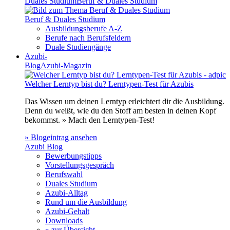
Duales Studium
Beruf & Duales Studium
Beruf & Duales Studium
Ausbildungsberufe A-Z
Berufe nach Berufsfeldern
Duale Studiengänge
Azubi-
Blog
Azubi-Magazin
Welcher Lerntyp bist du? Lerntypen-Test für Azubis
Das Wissen um deinen Lerntyp erleichtert dir die Ausbildung.
Denn du weißt, wie du den Stoff am besten in deinen Kopf
bekommst. » Mach den Lerntypen-Test!
» Blogeintrag ansehen
Azubi Blog
Bewerbungstipps
Vorstellungsgespräch
Berufswahl
Duales Studium
Azubi-Alltag
Rund um die Ausbildung
Azubi-Gehalt
Downloads
» zur Übersicht