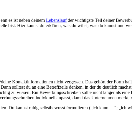
Denn es ist neben deinem
Lebenslauf
der wichtigste Teil deiner Bewer
sstelle bist. Hier kannst du erklären, was du willst, was du kannst und 
e/deine Kontaktinformationen nicht vergessen. Das gehört der Form hal
ann solltest du an eine Betreffzeile denken, in der du deutlich machst,
htig zu wissen: Ein Bewerbungsschreiben sollte nicht länger als eine 
erbungsschreiben individuell anpasst, damit das Unternehmen merkt, da
ten. Du kannst ruhig selbstbewusst formulieren („ich kann….“; „ich wi