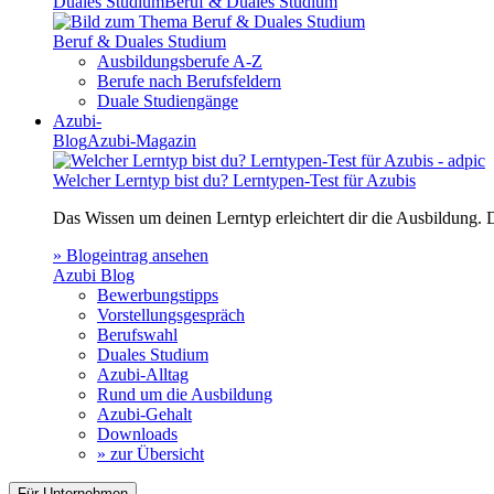
Duales Studium
Beruf & Duales Studium
Beruf & Duales Studium
Ausbildungsberufe A-Z
Berufe nach Berufsfeldern
Duale Studiengänge
Azubi-
Blog
Azubi-Magazin
Welcher Lerntyp bist du? Lerntypen-Test für Azubis
Das Wissen um deinen Lerntyp erleichtert dir die Ausbildung.
» Blogeintrag ansehen
Azubi Blog
Bewerbungstipps
Vorstellungsgespräch
Berufswahl
Duales Studium
Azubi-Alltag
Rund um die Ausbildung
Azubi-Gehalt
Downloads
» zur Übersicht
Für Unternehmen