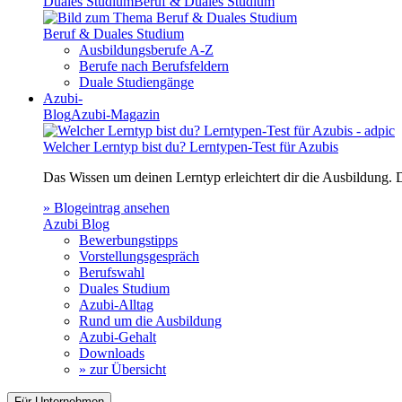
Duales Studium
Beruf & Duales Studium
Beruf & Duales Studium
Ausbildungsberufe A-Z
Berufe nach Berufsfeldern
Duale Studiengänge
Azubi-
Blog
Azubi-Magazin
Welcher Lerntyp bist du? Lerntypen-Test für Azubis
Das Wissen um deinen Lerntyp erleichtert dir die Ausbildung.
» Blogeintrag ansehen
Azubi Blog
Bewerbungstipps
Vorstellungsgespräch
Berufswahl
Duales Studium
Azubi-Alltag
Rund um die Ausbildung
Azubi-Gehalt
Downloads
» zur Übersicht
Für Unternehmen