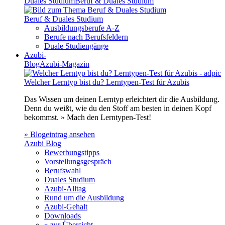
Duales Studium
Beruf & Duales Studium
Beruf & Duales Studium
Ausbildungsberufe A-Z
Berufe nach Berufsfeldern
Duale Studiengänge
Azubi-
Blog
Azubi-Magazin
Welcher Lerntyp bist du? Lerntypen-Test für Azubis
Das Wissen um deinen Lerntyp erleichtert dir die Ausbildung.
Denn du weißt, wie du den Stoff am besten in deinen Kopf
bekommst. » Mach den Lerntypen-Test!
» Blogeintrag ansehen
Azubi Blog
Bewerbungstipps
Vorstellungsgespräch
Berufswahl
Duales Studium
Azubi-Alltag
Rund um die Ausbildung
Azubi-Gehalt
Downloads
» zur Übersicht