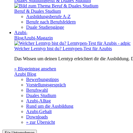
Duales Studium
Beruf & Duales Studium
Beruf & Duales Studium
Ausbildungsberufe A-Z
Berufe nach Berufsfeldern
Duale Studiengänge
Azubi-
Blog
Azubi-Magazin
Welcher Lerntyp bist du? Lerntypen-Test für Azubis
Das Wissen um deinen Lerntyp erleichtert dir die Ausbildung.
» Blogeintrag ansehen
Azubi Blog
Bewerbungstipps
Vorstellungsgespräch
Berufswahl
Duales Studium
Azubi-Alltag
Rund um die Ausbildung
Azubi-Gehalt
Downloads
» zur Übersicht
Für Unternehmen