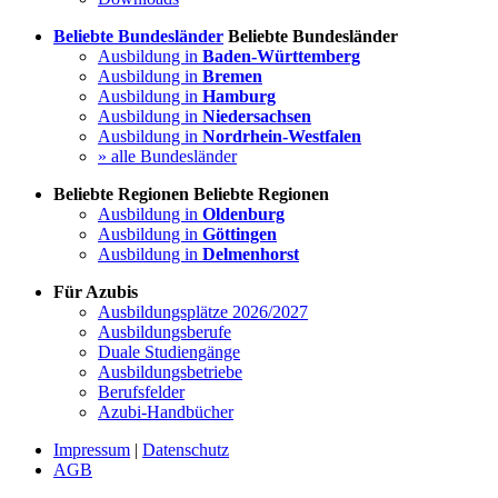
Beliebte Bundesländer
Beliebte Bundesländer
Ausbildung in
Baden-Württemberg
Ausbildung in
Bremen
Ausbildung in
Hamburg
Ausbildung in
Niedersachsen
Ausbildung in
Nordrhein-Westfalen
» alle Bundesländer
Beliebte Regionen
Beliebte Regionen
Ausbildung in
Oldenburg
Ausbildung in
Göttingen
Ausbildung in
Delmenhorst
Für Azubis
Ausbildungsplätze 2026/2027
Ausbildungsberufe
Duale Studiengänge
Ausbildungsbetriebe
Berufsfelder
Azubi-Handbücher
Impressum
|
Datenschutz
AGB