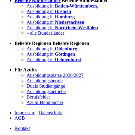
Beliebte Bundesländer
Beliebte Bundesländer
Ausbildung in
Baden-Württemberg
Ausbildung in
Bremen
Ausbildung in
Hamburg
Ausbildung in
Niedersachsen
Ausbildung in
Nordrhein-Westfalen
» alle Bundesländer
Beliebte Regionen
Beliebte Regionen
Ausbildung in
Oldenburg
Ausbildung in
Göttingen
Ausbildung in
Delmenhorst
Für Azubis
Ausbildungsplätze 2026/2027
Ausbildungsberufe
Duale Studiengänge
Ausbildungsbetriebe
Berufsfelder
Azubi-Handbücher
Impressum
|
Datenschutz
AGB
Kontakt