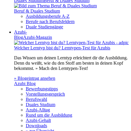
Duales Studium
Beruf & Duales Studium
Beruf & Duales Studium
Ausbildungsberufe A-Z
Berufe nach Berufsfeldern
Duale Studiengänge
Azubi-
Blog
Azubi-Magazin
Welcher Lerntyp bist du? Lerntypen-Test für Azubis
Das Wissen um deinen Lerntyp erleichtert dir die Ausbildung.
Denn du weißt, wie du den Stoff am besten in deinen Kopf
bekommst. » Mach den Lerntypen-Test!
» Blogeintrag ansehen
Azubi Blog
Bewerbungstipps
Vorstellungsgespräch
Berufswahl
Duales Studium
Azubi-Alltag
Rund um die Ausbildung
Azubi-Gehalt
Downloads
» zur Übersicht