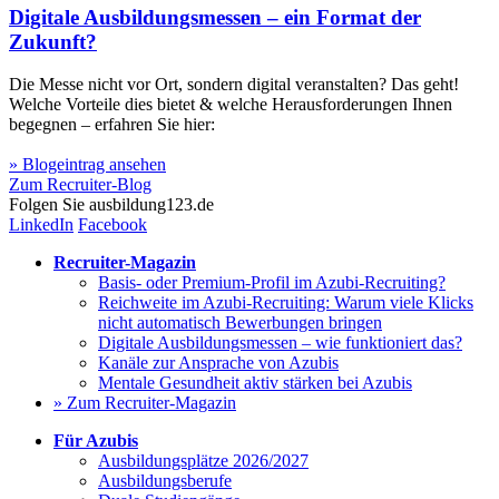
Digitale Ausbildungsmessen – ein Format der
Zukunft?
Die Messe nicht vor Ort, sondern digital veranstalten? Das geht!
Welche Vorteile dies bietet & welche Herausforderungen Ihnen
begegnen – erfahren Sie hier:
» Blogeintrag ansehen
Zum Recruiter-Blog
Folgen Sie
ausbildung123.de
LinkedIn
Facebook
Recruiter-Magazin
Basis- oder Premium-Profil im Azubi-Recruiting?
Reichweite im Azubi-Recruiting: Warum viele Klicks
nicht automatisch Bewerbungen bringen
Digitale Ausbildungsmessen – wie funktioniert das?
Kanäle zur Ansprache von Azubis
Mentale Gesundheit aktiv stärken bei Azubis
» Zum Recruiter-Magazin
Für Azubis
Ausbildungsplätze 2026/2027
Ausbildungsberufe