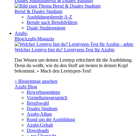
Duales Studium
Beruf & Duales Studium
Beruf & Duales Studium
Ausbildungsberufe A-Z
Berufe nach Berufsfeldern
Duale Studiengänge
Azubi-
Blog
Azubi-Magazin
Welcher Lerntyp bist du? Lerntypen-Test für Azubis
Das Wissen um deinen Lerntyp erleichtert dir die Ausbildung.
Denn du weißt, wie du den Stoff am besten in deinen Kopf
bekommst. » Mach den Lerntypen-Test!
» Blogeintrag ansehen
Azubi Blog
Bewerbungstipps
Vorstellungsgespräch
Berufswahl
Duales Studium
Azubi-Alltag
Rund um die Ausbildung
Azubi-Gehalt
Downloads
» zur Übersicht