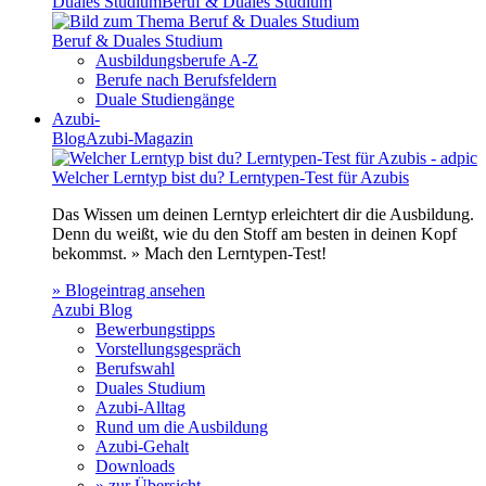
Duales Studium
Beruf & Duales Studium
Beruf & Duales Studium
Ausbildungsberufe A-Z
Berufe nach Berufsfeldern
Duale Studiengänge
Azubi-
Blog
Azubi-Magazin
Welcher Lerntyp bist du? Lerntypen-Test für Azubis
Das Wissen um deinen Lerntyp erleichtert dir die Ausbildung.
Denn du weißt, wie du den Stoff am besten in deinen Kopf
bekommst. » Mach den Lerntypen-Test!
» Blogeintrag ansehen
Azubi Blog
Bewerbungstipps
Vorstellungsgespräch
Berufswahl
Duales Studium
Azubi-Alltag
Rund um die Ausbildung
Azubi-Gehalt
Downloads
» zur Übersicht