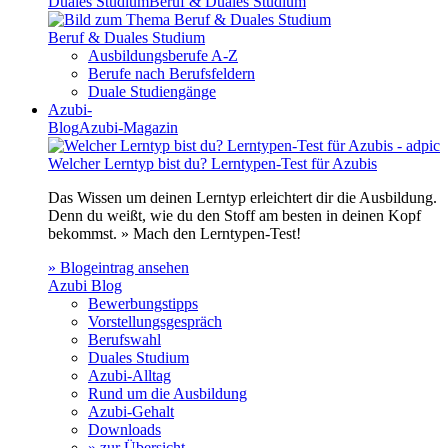
Duales Studium
Beruf & Duales Studium
Beruf & Duales Studium
Ausbildungsberufe A-Z
Berufe nach Berufsfeldern
Duale Studiengänge
Azubi-
Blog
Azubi-Magazin
Welcher Lerntyp bist du? Lerntypen-Test für Azubis
Das Wissen um deinen Lerntyp erleichtert dir die Ausbildung.
Denn du weißt, wie du den Stoff am besten in deinen Kopf
bekommst. » Mach den Lerntypen-Test!
» Blogeintrag ansehen
Azubi Blog
Bewerbungstipps
Vorstellungsgespräch
Berufswahl
Duales Studium
Azubi-Alltag
Rund um die Ausbildung
Azubi-Gehalt
Downloads
» zur Übersicht