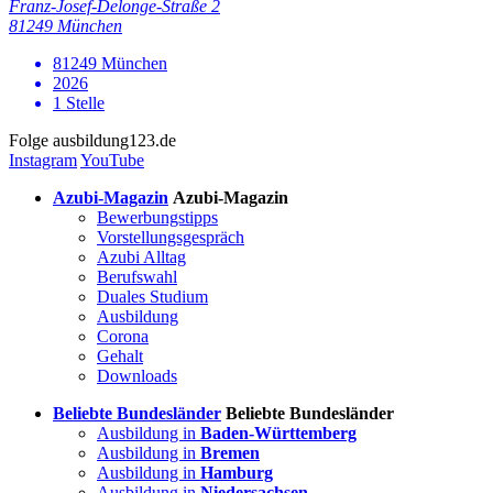
Franz-Josef-Delonge-Straße 2
81249 München
81249 München
2026
1 Stelle
Folge
ausbildung123.de
Instagram
YouTube
Azubi-Magazin
Azubi-Magazin
Bewerbungstipps
Vorstellungsgespräch
Azubi Alltag
Berufswahl
Duales Studium
Ausbildung
Corona
Gehalt
Downloads
Beliebte Bundesländer
Beliebte Bundesländer
Ausbildung in
Baden-Württemberg
Ausbildung in
Bremen
Ausbildung in
Hamburg
Ausbildung in
Niedersachsen