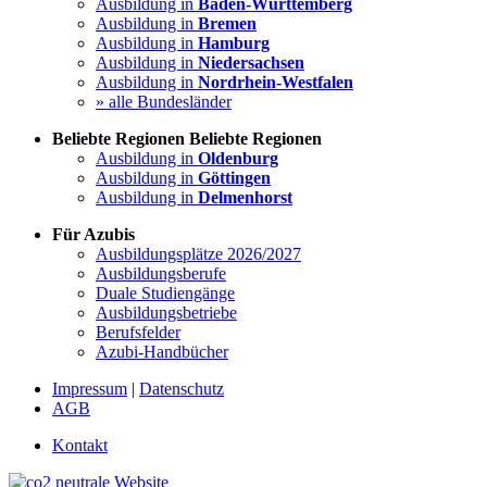
Ausbildung in
Baden-Württemberg
Ausbildung in
Bremen
Ausbildung in
Hamburg
Ausbildung in
Niedersachsen
Ausbildung in
Nordrhein-Westfalen
» alle Bundesländer
Beliebte Regionen
Beliebte Regionen
Ausbildung in
Oldenburg
Ausbildung in
Göttingen
Ausbildung in
Delmenhorst
Für Azubis
Ausbildungsplätze 2026/2027
Ausbildungsberufe
Duale Studiengänge
Ausbildungsbetriebe
Berufsfelder
Azubi-Handbücher
Impressum
|
Datenschutz
AGB
Kontakt