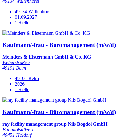
49134 Wallenhorst
49134 Wallenhorst
01.09.2027
1 Stelle
Kaufmann/-frau - Büromanagement (m/w/d)
Meinders & Elstermann GmbH & Co. KG
Weberstraße 7
49191 Belm
49191 Belm
2026
1 Stelle
Kaufmann/-frau - Büromanagement (m/w/d)
ray facility management group Nils Bogdol GmbH
Bahnhofsallee 1
49451 Holdorf