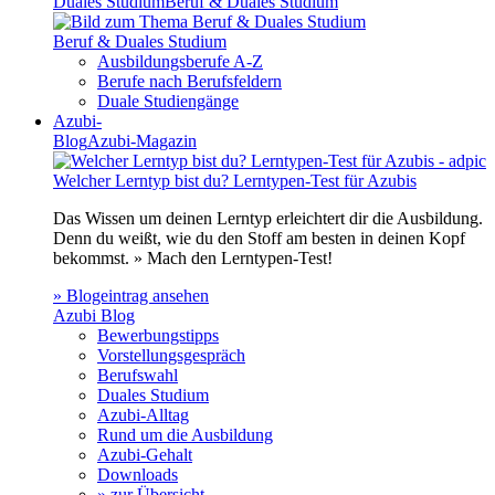
Duales Studium
Beruf & Duales Studium
Beruf & Duales Studium
Ausbildungsberufe A-Z
Berufe nach Berufsfeldern
Duale Studiengänge
Azubi-
Blog
Azubi-Magazin
Welcher Lerntyp bist du? Lerntypen-Test für Azubis
Das Wissen um deinen Lerntyp erleichtert dir die Ausbildung.
Denn du weißt, wie du den Stoff am besten in deinen Kopf
bekommst. » Mach den Lerntypen-Test!
» Blogeintrag ansehen
Azubi Blog
Bewerbungstipps
Vorstellungsgespräch
Berufswahl
Duales Studium
Azubi-Alltag
Rund um die Ausbildung
Azubi-Gehalt
Downloads
» zur Übersicht