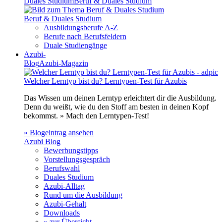
Duales Studium
Beruf & Duales Studium
Beruf & Duales Studium
Ausbildungsberufe A-Z
Berufe nach Berufsfeldern
Duale Studiengänge
Azubi-
Blog
Azubi-Magazin
Welcher Lerntyp bist du? Lerntypen-Test für Azubis
Das Wissen um deinen Lerntyp erleichtert dir die Ausbildung.
Denn du weißt, wie du den Stoff am besten in deinen Kopf
bekommst. » Mach den Lerntypen-Test!
» Blogeintrag ansehen
Azubi Blog
Bewerbungstipps
Vorstellungsgespräch
Berufswahl
Duales Studium
Azubi-Alltag
Rund um die Ausbildung
Azubi-Gehalt
Downloads
» zur Übersicht