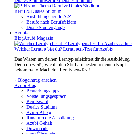
Duales Studium
Beruf & Duales Studium
Beruf & Duales Studium
Ausbildungsberufe A-Z
Berufe nach Berufsfeldern
Duale Studiengänge
Azubi-
Blog
Azubi-Magazin
Welcher Lerntyp bist du? Lerntypen-Test für Azubis
Das Wissen um deinen Lerntyp erleichtert dir die Ausbildung.
Denn du weißt, wie du den Stoff am besten in deinen Kopf
bekommst. » Mach den Lerntypen-Test!
» Blogeintrag ansehen
Azubi Blog
Bewerbungstipps
Vorstellungsgespräch
Berufswahl
Duales Studium
Azubi-Alltag
Rund um die Ausbildung
Azubi-Gehalt
Downloads
» zur Übersicht