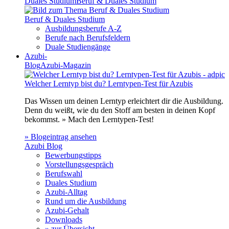
Duales Studium
Beruf & Duales Studium
Beruf & Duales Studium
Ausbildungsberufe A-Z
Berufe nach Berufsfeldern
Duale Studiengänge
Azubi-
Blog
Azubi-Magazin
Welcher Lerntyp bist du? Lerntypen-Test für Azubis
Das Wissen um deinen Lerntyp erleichtert dir die Ausbildung.
Denn du weißt, wie du den Stoff am besten in deinen Kopf
bekommst. » Mach den Lerntypen-Test!
» Blogeintrag ansehen
Azubi Blog
Bewerbungstipps
Vorstellungsgespräch
Berufswahl
Duales Studium
Azubi-Alltag
Rund um die Ausbildung
Azubi-Gehalt
Downloads
» zur Übersicht