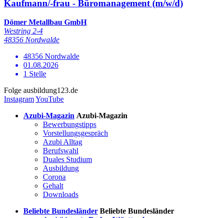
Kaufmann/-frau - Büromanagement (m/w/d)
Dömer Metallbau GmbH
Westring 2-4
48356 Nordwalde
48356 Nordwalde
01.08.2026
1 Stelle
Folge
ausbildung123.de
Instagram
YouTube
Azubi-Magazin
Azubi-Magazin
Bewerbungstipps
Vorstellungsgespräch
Azubi Alltag
Berufswahl
Duales Studium
Ausbildung
Corona
Gehalt
Downloads
Beliebte Bundesländer
Beliebte Bundesländer