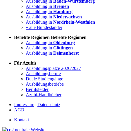
Ausbildung in
Baden-Württemberg
Ausbildung in
Bremen
Ausbildung in
Hamburg
Ausbildung in
Niedersachsen
Ausbildung in
Nordrhein-Westfalen
» alle Bundesländer
Beliebte Regionen
Beliebte Regionen
Ausbildung in
Oldenburg
Ausbildung in
Göttingen
Ausbildung in
Delmenhorst
Für Azubis
Ausbildungsplätze 2026/2027
Ausbildungsberufe
Duale Studiengänge
Ausbildungsbetriebe
Berufsfelder
Azubi-Handbücher
Impressum
|
Datenschutz
AGB
Kontakt