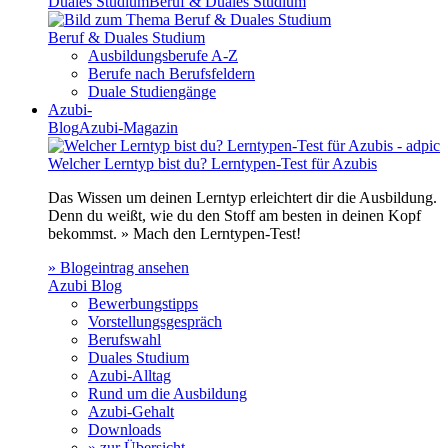
Duales Studium
Beruf & Duales Studium
Beruf & Duales Studium
Ausbildungsberufe A-Z
Berufe nach Berufsfeldern
Duale Studiengänge
Azubi-
Blog
Azubi-Magazin
Welcher Lerntyp bist du? Lerntypen-Test für Azubis
Das Wissen um deinen Lerntyp erleichtert dir die Ausbildung.
Denn du weißt, wie du den Stoff am besten in deinen Kopf
bekommst. » Mach den Lerntypen-Test!
» Blogeintrag ansehen
Azubi Blog
Bewerbungstipps
Vorstellungsgespräch
Berufswahl
Duales Studium
Azubi-Alltag
Rund um die Ausbildung
Azubi-Gehalt
Downloads
» zur Übersicht