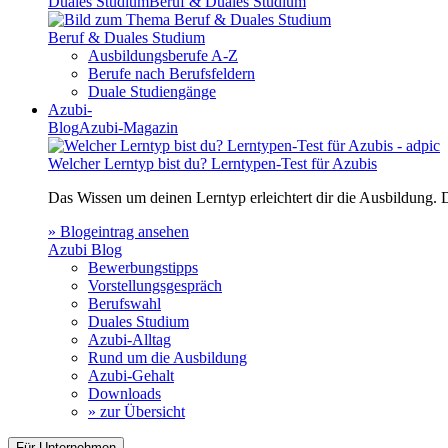
Duales Studium
Beruf & Duales Studium
Beruf & Duales Studium
Ausbildungsberufe A-Z
Berufe nach Berufsfeldern
Duale Studiengänge
Azubi-
Blog
Azubi-Magazin
Welcher Lerntyp bist du? Lerntypen-Test für Azubis
Das Wissen um deinen Lerntyp erleichtert dir die Ausbildung.
» Blogeintrag ansehen
Azubi Blog
Bewerbungstipps
Vorstellungsgespräch
Berufswahl
Duales Studium
Azubi-Alltag
Rund um die Ausbildung
Azubi-Gehalt
Downloads
» zur Übersicht
Für Unternehmen