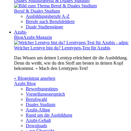
Duales Studium
Beruf & Duales Studium
Beruf & Duales Studium
Ausbildungsberufe A-Z
Berufe nach Berufsfeldern
Duale Studiengänge
Azubi-
Blog
Azubi-Magazin
Welcher Lerntyp bist du? Lerntypen-Test für Azubis
Das Wissen um deinen Lerntyp erleichtert dir die Ausbildung.
Denn du weißt, wie du den Stoff am besten in deinen Kopf
bekommst. » Mach den Lerntypen-Test!
» Blogeintrag ansehen
Azubi Blog
Bewerbungstipps
Vorstellungsgespräch
Berufswahl
Duales Studium
Azubi-Alltag
Rund um die Ausbildung
Azubi-Gehalt
Downloads
» zur Übersicht