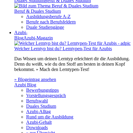
Duales Studium
Beruf & Duales Studium
Beruf & Duales Studium
Ausbildungsberufe A-Z
Berufe nach Berufsfeldern
Duale Studiengänge
Azubi-
Blog
Azubi-Magazin
Welcher Lerntyp bist du? Lerntypen-Test für Azubis
Das Wissen um deinen Lerntyp erleichtert dir die Ausbildung.
Denn du weißt, wie du den Stoff am besten in deinen Kopf
bekommst. » Mach den Lerntypen-Test!
» Blogeintrag ansehen
Azubi Blog
Bewerbungstipps
Vorstellungsgespräch
Berufswahl
Duales Studium
Azubi-Alltag
Rund um die Ausbildung
Azubi-Gehalt
Downloads
» zur Übersicht