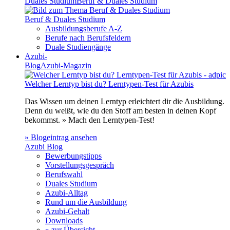
Duales Studium
Beruf & Duales Studium
Beruf & Duales Studium
Ausbildungsberufe A-Z
Berufe nach Berufsfeldern
Duale Studiengänge
Azubi-
Blog
Azubi-Magazin
Welcher Lerntyp bist du? Lerntypen-Test für Azubis
Das Wissen um deinen Lerntyp erleichtert dir die Ausbildung.
Denn du weißt, wie du den Stoff am besten in deinen Kopf
bekommst. » Mach den Lerntypen-Test!
» Blogeintrag ansehen
Azubi Blog
Bewerbungstipps
Vorstellungsgespräch
Berufswahl
Duales Studium
Azubi-Alltag
Rund um die Ausbildung
Azubi-Gehalt
Downloads
» zur Übersicht