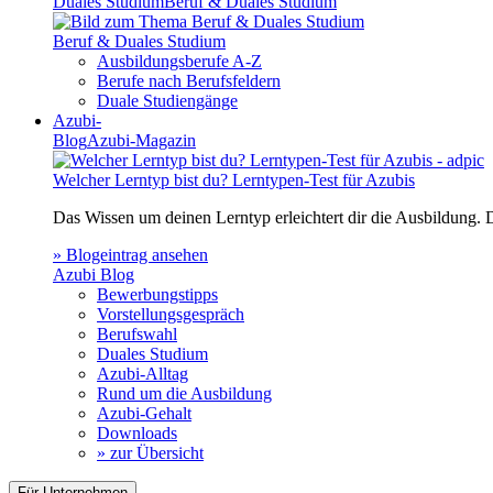
Duales Studium
Beruf & Duales Studium
Beruf & Duales Studium
Ausbildungsberufe A-Z
Berufe nach Berufsfeldern
Duale Studiengänge
Azubi-
Blog
Azubi-Magazin
Welcher Lerntyp bist du? Lerntypen-Test für Azubis
Das Wissen um deinen Lerntyp erleichtert dir die Ausbildung.
» Blogeintrag ansehen
Azubi Blog
Bewerbungstipps
Vorstellungsgespräch
Berufswahl
Duales Studium
Azubi-Alltag
Rund um die Ausbildung
Azubi-Gehalt
Downloads
» zur Übersicht
Für Unternehmen