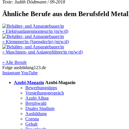
Texte: Judith Dödtmann / 09-2018
Ähnliche Berufe aus dem Berufsfeld
Metal
» Elektroanlagenmonteur/in (m/w/d)
» Klempner/in (Spengler/in) (m/w/d)
» Maschinen- und Anlagenführer/in (m/w/d)
» Alle Berufe
Folge
ausbildung123.de
Instagram
YouTube
Azubi-Magazin
Azubi-Magazin
Bewerbungstipps
Vorstellungsgespräch
Azubi Alltag
Berufswahl
Duales Studium
Ausbildung
Corona
Gehalt