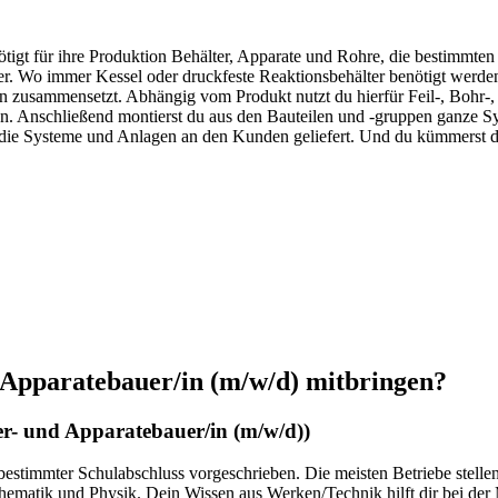
nötigt für ihre Produktion Behälter, Apparate und Rohre, die bestimmt
her. Wo immer Kessel oder druckfeste Reaktionsbehälter benötigt werden
 zusammensetzt. Abhängig vom Produkt nutzt du hierfür Feil-, Bohr-, 
n. Anschließend montierst du aus den Bauteilen und -gruppen ganze S
 die Systeme und Anlagen an den Kunden geliefert. Und du kümmerst d
 Apparatebauer/in
(m/w/d)
mitbringen?
er- und Apparatebauer/in
(m/w/d)
)
 bestimmter Schulabschluss vorgeschrieben. Die meisten Betriebe stell
hematik und Physik. Dein Wissen aus Werken/Technik hilft dir bei de