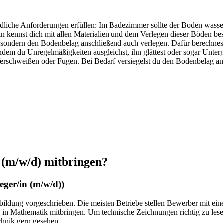
dliche Anforderungen erfüllen: Im Badezimmer sollte der Boden wass
/in kennst dich mit allen Materialien und dem Verlegen dieser Böden 
, sondern den Bodenbelag anschließend auch verlegen. Dafür berechnest
 indem du Unregelmäßigkeiten ausgleichst, ihn glättest oder sogar Unter
 Verschweißen oder Fugen. Bei Bedarf versiegelst du den Bodenbelag an
(m/w/d)
mitbringen?
eger/in
(m/w/d)
)
lbildung vorgeschrieben. Die meisten Betriebe stellen Bewerber mit ein
en in Mathematik mitbringen. Um technische Zeichnungen richtig zu l
hnik gern gesehen.