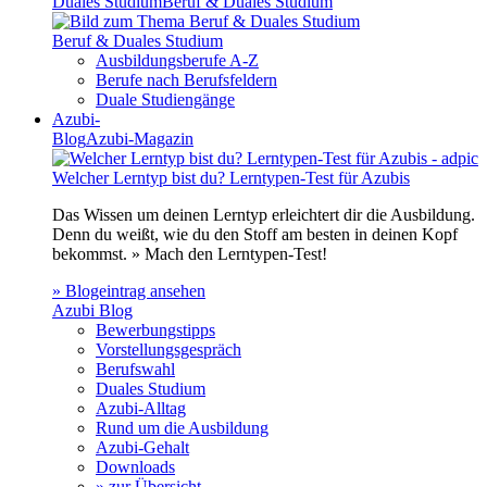
Duales Studium
Beruf & Duales Studium
Beruf & Duales Studium
Ausbildungsberufe A-Z
Berufe nach Berufsfeldern
Duale Studiengänge
Azubi-
Blog
Azubi-Magazin
Welcher Lerntyp bist du? Lerntypen-Test für Azubis
Das Wissen um deinen Lerntyp erleichtert dir die Ausbildung.
Denn du weißt, wie du den Stoff am besten in deinen Kopf
bekommst. » Mach den Lerntypen-Test!
» Blogeintrag ansehen
Azubi Blog
Bewerbungstipps
Vorstellungsgespräch
Berufswahl
Duales Studium
Azubi-Alltag
Rund um die Ausbildung
Azubi-Gehalt
Downloads
» zur Übersicht