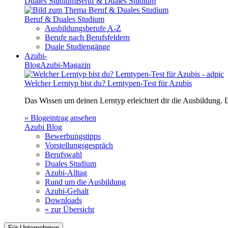
Duales Studium
Beruf & Duales Studium
Beruf & Duales Studium
Ausbildungsberufe A-Z
Berufe nach Berufsfeldern
Duale Studiengänge
Azubi-
Blog
Azubi-Magazin
Welcher Lerntyp bist du? Lerntypen-Test für Azubis
Das Wissen um deinen Lerntyp erleichtert dir die Ausbildung.
» Blogeintrag ansehen
Azubi Blog
Bewerbungstipps
Vorstellungsgespräch
Berufswahl
Duales Studium
Azubi-Alltag
Rund um die Ausbildung
Azubi-Gehalt
Downloads
» zur Übersicht
Für Unternehmen