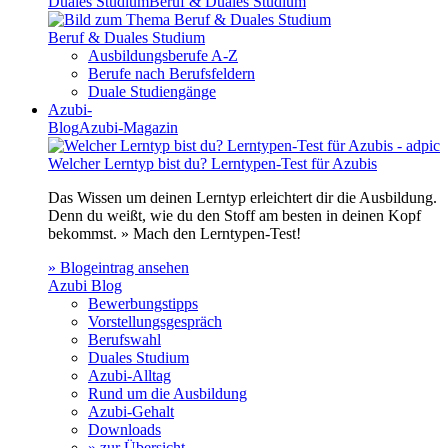
Duales Studium
Beruf & Duales Studium
Beruf & Duales Studium
Ausbildungsberufe A-Z
Berufe nach Berufsfeldern
Duale Studiengänge
Azubi-
Blog
Azubi-Magazin
Welcher Lerntyp bist du? Lerntypen-Test für Azubis
Das Wissen um deinen Lerntyp erleichtert dir die Ausbildung.
Denn du weißt, wie du den Stoff am besten in deinen Kopf
bekommst. » Mach den Lerntypen-Test!
» Blogeintrag ansehen
Azubi Blog
Bewerbungstipps
Vorstellungsgespräch
Berufswahl
Duales Studium
Azubi-Alltag
Rund um die Ausbildung
Azubi-Gehalt
Downloads
» zur Übersicht