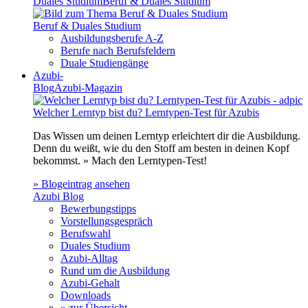
Duales Studium
Beruf & Duales Studium
Beruf & Duales Studium
Ausbildungsberufe A-Z
Berufe nach Berufsfeldern
Duale Studiengänge
Azubi-
Blog
Azubi-Magazin
Welcher Lerntyp bist du? Lerntypen-Test für Azubis
Das Wissen um deinen Lerntyp erleichtert dir die Ausbildung.
Denn du weißt, wie du den Stoff am besten in deinen Kopf
bekommst. » Mach den Lerntypen-Test!
» Blogeintrag ansehen
Azubi Blog
Bewerbungstipps
Vorstellungsgespräch
Berufswahl
Duales Studium
Azubi-Alltag
Rund um die Ausbildung
Azubi-Gehalt
Downloads
» zur Übersicht