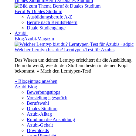
Duales Studium
Beruf & Duales Studium
Beruf & Duales Studium
Ausbildungsberufe A-Z
Berufe nach Berufsfeldern
Duale Studiengänge
Azubi-
Blog
Azubi-Magazin
Welcher Lerntyp bist du? Lerntypen-Test für Azubis
Das Wissen um deinen Lerntyp erleichtert dir die Ausbildung.
Denn du weißt, wie du den Stoff am besten in deinen Kopf
bekommst. » Mach den Lerntypen-Test!
» Blogeintrag ansehen
Azubi Blog
Bewerbungstipps
Vorstellungsgespräch
Berufswahl
Duales Studium
Azubi-Alltag
Rund um die Ausbildung
Azubi-Gehalt
Downloads
» zur Übersicht