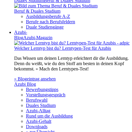
Duales Studium
Beruf & Duales Studium
Beruf & Duales Studium
Ausbildungsberufe A-Z
Berufe nach Berufsfeldern
Duale Studiengänge
Azubi-
Blog
Azubi-Magazin
Welcher Lerntyp bist du? Lerntypen-Test für Azubis
Das Wissen um deinen Lerntyp erleichtert dir die Ausbildung.
Denn du weißt, wie du den Stoff am besten in deinen Kopf
bekommst. » Mach den Lerntypen-Test!
» Blogeintrag ansehen
Azubi Blog
Bewerbungstipps
Vorstellungsgespräch
Berufswahl
Duales Studium
Azubi-Alltag
Rund um die Ausbildung
Azubi-Gehalt
Downloads
» zur Übersicht