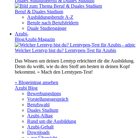
Duales Studium
Beruf & Duales Studium
Beruf & Duales Studium
Ausbildungsberufe A-Z
Berufe nach Berufsfeldern
Duale Studiengänge
Azubi-
Blog
Azubi-Magazin
Welcher Lerntyp bist du? Lerntypen-Test für Azubis
Das Wissen um deinen Lerntyp erleichtert dir die Ausbildung.
Denn du weißt, wie du den Stoff am besten in deinen Kopf
bekommst. » Mach den Lerntypen-Test!
» Blogeintrag ansehen
Azubi Blog
Bewerbungstipps
Vorstellungsgespräch
Berufswahl
Duales Studium
Azubi-Alltag
Rund um die Ausbildung
Azubi-Gehalt
Downloads
» zur Übersicht