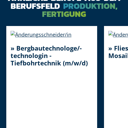
BERUFSFELD
PRODUKTION,
FERTIGUNG
» Bergbautechnologe/-
» Flie
technologin -
Mosai
Tiefbohrtechnik (m/w/d)