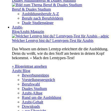
Duales Studium
Beruf & Duales Studium
Beruf & Duales Studium
Ausbildungsberufe A-Z
Berufe nach Berufsfeldern
Duale Studiengänge
Azubi-
Blog
Azubi-Magazin
Welcher Lerntyp bist du? Lerntypen-Test für Azubis
Das Wissen um deinen Lerntyp erleichtert dir die Ausbildung.
Denn du weißt, wie du den Stoff am besten in deinen Kopf
bekommst. » Mach den Lerntypen-Test!
» Blogeintrag ansehen
Azubi Blog
Bewerbungstipps
Vorstellungsgespräch
Berufswahl
Duales Studium
Azubi-Alltag
Rund um die Ausbildung
Azubi-Gehalt
Downloads
» zur Übersicht