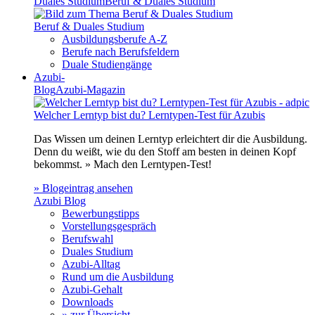
Duales Studium
Beruf & Duales Studium
Beruf & Duales Studium
Ausbildungsberufe A-Z
Berufe nach Berufsfeldern
Duale Studiengänge
Azubi-
Blog
Azubi-Magazin
Welcher Lerntyp bist du? Lerntypen-Test für Azubis
Das Wissen um deinen Lerntyp erleichtert dir die Ausbildung.
Denn du weißt, wie du den Stoff am besten in deinen Kopf
bekommst. » Mach den Lerntypen-Test!
» Blogeintrag ansehen
Azubi Blog
Bewerbungstipps
Vorstellungsgespräch
Berufswahl
Duales Studium
Azubi-Alltag
Rund um die Ausbildung
Azubi-Gehalt
Downloads
» zur Übersicht