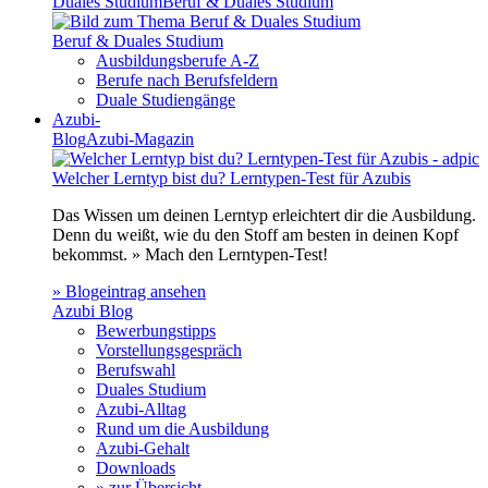
Duales Studium
Beruf & Duales Studium
Beruf & Duales Studium
Ausbildungsberufe A-Z
Berufe nach Berufsfeldern
Duale Studiengänge
Azubi-
Blog
Azubi-Magazin
Welcher Lerntyp bist du? Lerntypen-Test für Azubis
Das Wissen um deinen Lerntyp erleichtert dir die Ausbildung.
Denn du weißt, wie du den Stoff am besten in deinen Kopf
bekommst. » Mach den Lerntypen-Test!
» Blogeintrag ansehen
Azubi Blog
Bewerbungstipps
Vorstellungsgespräch
Berufswahl
Duales Studium
Azubi-Alltag
Rund um die Ausbildung
Azubi-Gehalt
Downloads
» zur Übersicht